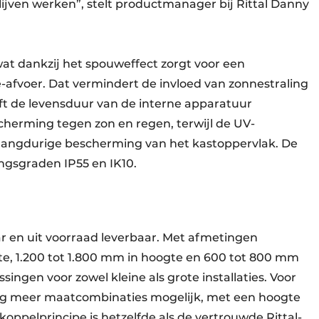
jven werken”, stelt productmanager bij Rittal Danny
at dankzij het spouweffect zorgt voor een
-afvoer. Dat vermindert de invloed van zonnestraling
jft de levensduur van de interne apparatuur
cherming tegen zon en regen, terwijl de UV-
 langdurige bescherming van het kastoppervlak. De
gsgraden IP55 en IK10.
r en uit voorraad leverbaar. Met afmetingen
e, 1.200 tot 1.800 mm in hoogte en 600 tot 800 mm
singen voor zowel kleine als grote installaties. Voor
 nog meer maatcombinaties mogelijk, met een hoogte
koppelprincipe is hetzelfde als de vertrouwde Rittal-