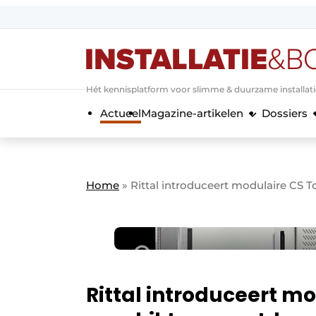
Aanmelden
Algemene voorwaarden
Hét kennisplatform voor slimme & duurzame installat
Banner overzicht
Actueel
Magazine-artikelen
Dossiers
Bedrijven
Aanmelden
Bedankt voor de a
Bedrijven
Contact
Home
»
Rittal introduceert modulaire CS 
Evenement aanmelden
Home
Meest gelezen
Nieuwsbrief
Podcasts
Rittal introduceert m
Privacy / Cookie statement