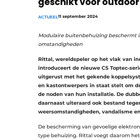
geschikt voor outdoo
Vacature aanmelden
11 september 2024
ACTUEEL
Vacatures
Video’s
Modulaire buitenbehuizing beschermt i
omstandigheden
Rittal, wereldspeler op het vlak van in
introduceert de nieuwe CS Toptec-ser
uitgerust met het gekende koppelsyst
en kastontwerpers in staat stelt om de
de noden van hun installatie. De dub
daarnaast uiteraard ook bestand tegen
weersomstandigheden, vandalisme en
De bescherming van gevoelige elektron
type behuizing. Rittal voegt daarom he