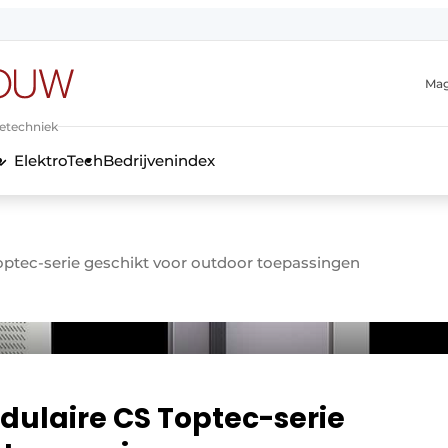
Mag
ietechniek
ElektroTech
Bedrijvenindex
anmelding
Toptec-serie geschikt voor outdoor toepassingen
odulaire CS Toptec-serie