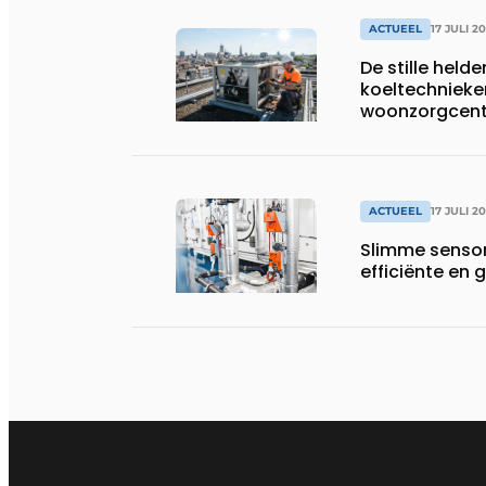
ACTUEEL
17 JULI 2
De stille helde
koeltechnieke
woonzorgcentr
productiebedr
ACTUEEL
17 JULI 2
Slimme sensor
efficiënte e