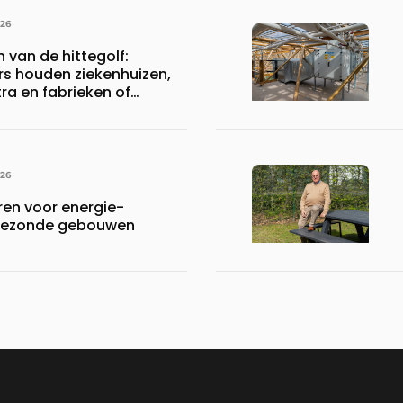
026
n van de hittegolf:
rs houden ziekenhuizen,
a en fabrieken of
ijven draaiende
026
en voor energie-
n gezonde gebouwen