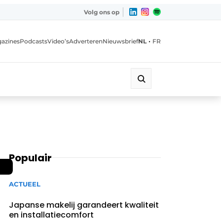
Volg ons op
•
azines
Podcasts
Video’s
Adverteren
Nieuwsbrief
NL
FR
Populair
ACTUEEL
Japanse makelij garandeert kwaliteit
en installatiecomfort