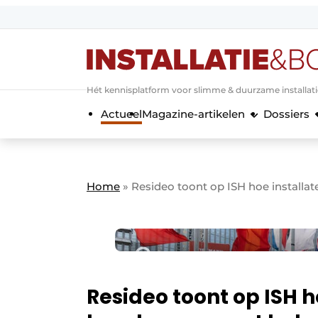
Aanmelden
Algemene voorwaarden
Hét kennisplatform voor slimme & duurzame installat
Banner overzicht
Actueel
Magazine-artikelen
Dossiers
Bedrijven
Aanmelden
Bedankt voor de a
Bedrijven
Contact
Home
»
Resideo toont op ISH hoe installa
Evenement aanmelden
Home
Meest gelezen
Nieuwsbrief
Podcasts
Resideo toont op ISH 
Privacy / Cookie statement