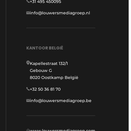
+31 495 450095
info@louwersmediagroep.nl
KANTOOR BELGIË
Kapellestraat 132/1
Gebouw G
8020 Oostkamp België
+32 50 36 81 70
info@louwersmediagroep.be
www.louwersmediagroep.com