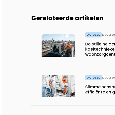
Gerelateerde artikelen
ACTUEEL
17 JULI 2
De stille helde
koeltechnieke
woonzorgcentr
productiebedr
ACTUEEL
17 JULI 2
Slimme sensor
efficiënte e