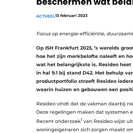
beschermen wat belan
Vacature aanmelden
13 februari 2023
ACTUEEL
Vacatures
Video’s
Focus op energie-efficiëntie, duurzaa
Op ISH Frankfurt 2023, ’s werelds gro
hoe het zijn merkbelofte naleeft en h
wat het belangrijkste is. Resideo hee
in hal 9.1 bij stand D42. Met behulp
productportfolio streeft Resideo ied
waarin huizen en gebouwen een positi
Resideo vindt dat de vakman daarbij 
Deze regelingen maken dat systemen ef
1
Recent onderzoek
van Resideo wijst ui
woningeigenaren zich zorgen maakt om 