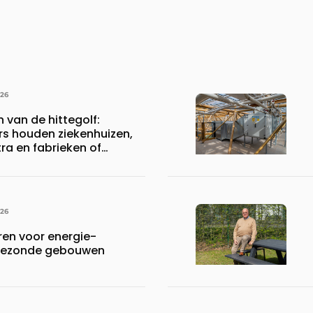
026
n van de hittegolf:
rs houden ziekenhuizen,
a en fabrieken of
ijven draaiende
026
en voor energie-
n gezonde gebouwen