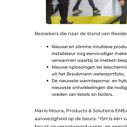
Bezoekers die naar de stand van Reside
Nieuwe en slimme intuïtieve produc
installateur nog eenvoudiger make
verwarmen waarbij ze meteen besp
Nieuwe oplossingen ter beschermi
uit het Braukmann waterportfolio.
De nieuwste warmtepomp- en hybri
nieuwste ontwikkelingen die nodig z
voeden van ketels en boilers.
Mario Moura, Products & Solutions EME
aanwezigheid op de beurs: “ISH is één
focust op verantwoord water- en energi