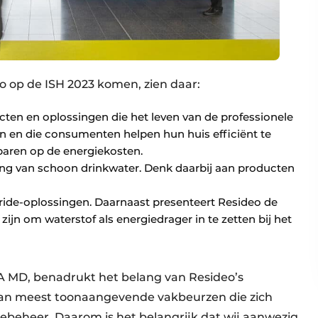
o op de ISH 2023 komen, zien daar:
ten en oplossingen die het leven van de professionele
n en die consumenten helpen hun huis efficiënt te
aren op de energiekosten.
ng van schoon drinkwater. Denk daarbij aan producten
de-oplossingen. Daarnaast presenteert Resideo de
ijn om waterstof als energiedrager in te zetten bij het
A MD, benadrukt het belang van Resideo’s
 van meest toonaangevende vakbeurzen die zich
ebeheer. Daarom is het belangrijk dat wij aanwezig