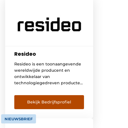
Resideo
Resideo is een toonaangevende
wereldwijde producent en
ontwikkelaar van
technologiegedreven producten
en componenten die zorgen
voor kritisch comfort,
energiebeheer en veiligheids-
Bekijk Bedrijfsprofiel
en beveiligingsoplossingen voor
meer dan 150 miljoen
NIEUWSBRIEF
huishoudens wereldwijd. Via
onze afdeling ADI Global