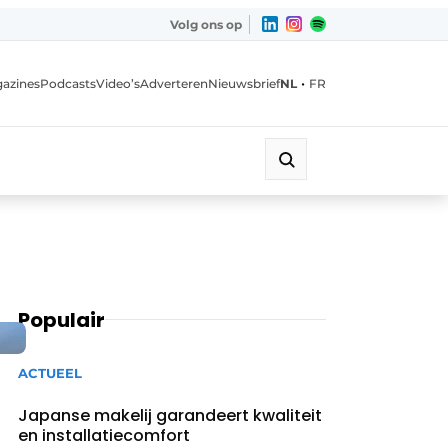
Volg ons op
•
azines
Podcasts
Video’s
Adverteren
Nieuwsbrief
NL
FR
Populair
ACTUEEL
Japanse makelij garandeert kwaliteit
en installatiecomfort