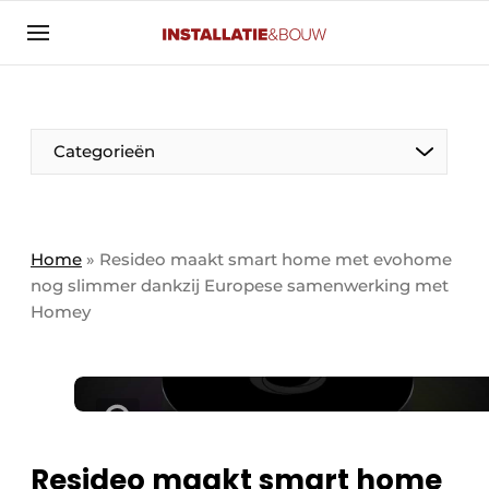
Aanmelden
Algemene voorwaarden
Banner overzicht
Categorieën
Bedrijven
Aanmelden
Bedankt voor de aanmelding
Bedrijven
Contact
Home
»
Resideo maakt smart home met evohome
nog slimmer dankzij Europese samenwerking met
Evenement aanmelden
Homey
Algemeen
Home
Panelgesprek
Meest gelezen
Nieuwsbrief
Solar
Podcasts
HVAC
Resideo maakt smart home
Privacy / Cookie statement