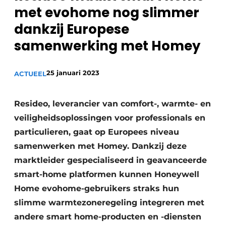
met evohome nog slimmer
Sanitair
Vacature aanmelden
dankzij Europese
Vacatures
samenwerking met Homey
Video’s
Binnenklimaat
25 januari 2023
ACTUEEL
Brandbeveiliging
Resideo, leverancier van comfort-, warmte- en
Ventilatie
veiligheidsoplossingen voor professionals en
Warmtepompen
particulieren, gaat op Europees niveau
samenwerken met Homey. Dankzij deze
marktleider gespecialiseerd in geavanceerde
smart-home platformen kunnen Honeywell
Home evohome-gebruikers straks hun
slimme warmtezoneregeling integreren met
andere smart home-producten en -diensten