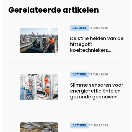
Gerelateerde artikelen
ACTUEEL
17 JULI 2026
De stille helden van de
hittegolf:
koeltechniekers
houden ziekenhuizen,
woonzorgcentra en
fabrieken of
productiebedrijven
ACTUEEL
17 JULI 2026
draaiende
Slimme sensoren voor
energie-efficiënte en
gezonde gebouwen
ACTUEEL
14 JULI 2026