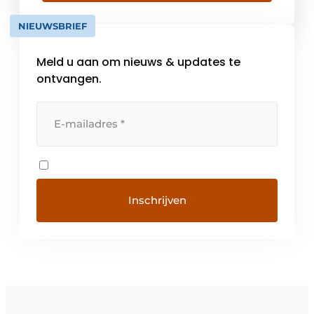
een toonaangevende groothandelaar in
NIEUWSBRIEF
beveiligingsproducten voor laagspanning en
leefomgeving. Hiermee bedienen we
Meld u aan om nieuws & updates te
commerciële en residentiële markten […]
ontvangen.