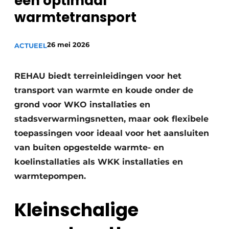
een optimaal
Sanitair
Vacature aanmelden
warmtetransport
Vacatures
26 mei 2026
ACTUEEL
Video’s
Binnenklimaat
REHAU biedt terreinleidingen voor het
Brandbeveiliging
transport van warmte en koude onder de
grond voor WKO installaties en
Ventilatie
stadsverwarmingsnetten, maar ook flexibele
Warmtepompen
toepassingen voor ideaal voor het aansluiten
van buiten opgestelde warmte- en
koelinstallaties als WKK installaties en
warmtepompen.
Kleinschalige