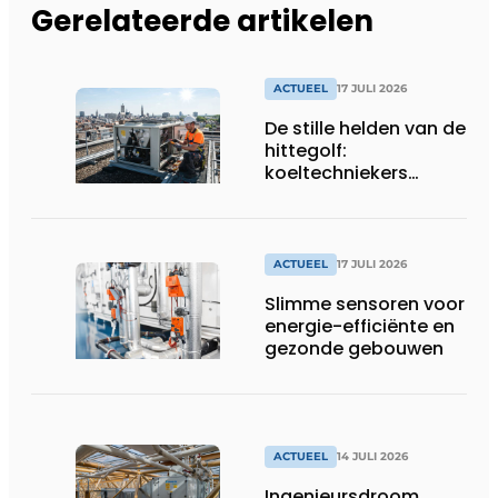
Gerelateerde artikelen
ACTUEEL
17 JULI 2026
De stille helden van de
hittegolf:
koeltechniekers
houden ziekenhuizen,
woonzorgcentra en
fabrieken of
productiebedrijven
ACTUEEL
17 JULI 2026
draaiende
Slimme sensoren voor
energie-efficiënte en
gezonde gebouwen
ACTUEEL
14 JULI 2026
Ingenieursdroom