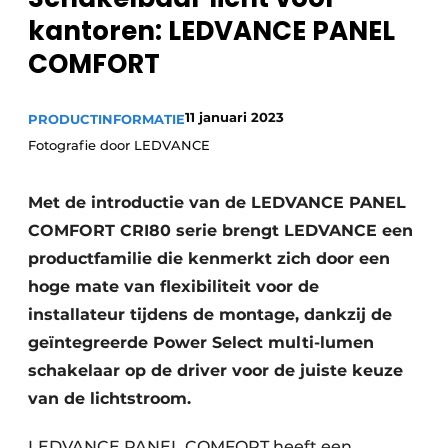
Sanitair
kantoren: LEDVANCE PANEL
Vacature aanmelden
COMFORT
Vacatures
Video’s
Binnenklimaat
11 januari 2023
PRODUCTINFORMATIE
Fotografie door LEDVANCE
Brandbeveiliging
Met de introductie van de LEDVANCE PANEL
Ventilatie
COMFORT CRI80 serie brengt LEDVANCE een
Warmtepompen
productfamilie die kenmerkt zich door een
hoge mate van flexibiliteit voor de
installateur tijdens de montage, dankzij de
geïntegreerde Power Select multi-lumen
schakelaar op de driver voor de juiste keuze
van de lichtstroom.
LEDVANCE PANEL COMFORT heeft een