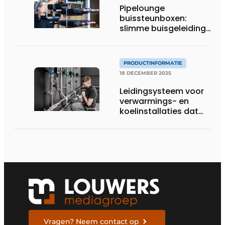
Pipelounge
buissteunboxen:
slimme buisgeleiding
voor een snellere en
nettere HVAC-
installatie
PRODUCTINFORMATIE
18 DECEMBER 2025
Leidingsysteem voor
verwarmings- en
koelinstallaties dat
uitblinkt in
corrosiebestendigheid
Vragen? Neem contact op