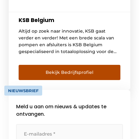
KSB Belgium
Altijd op zoek naar innovatie, KSB gaat
verder en verder! Met een brede scala van
pompen en afsluiters is KSB Belgium
gespecialiseerd in totaaloplossing voor de
meeste toepassingen. Gedurende de gehele
levenscyclus van uw installatie kunt u
vertrouwen op gedegen technisch advies,
Bekijk Bedrijfsprofiel
intelligente automatisering en betrouwbare
service. Kortom, KSB Belgium verkoopt niet
NIEUWSBRIEF
alleen pompen en […]
Meld u aan om nieuws & updates te
ontvangen.