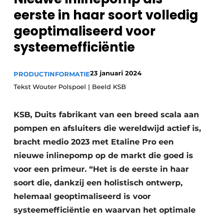
Sanitair
eerste in haar soort volledig
Vacature aanmelden
geoptimaliseerd voor
Vacatures
systeemefficiëntie
Video’s
Binnenklimaat
23 januari 2024
PRODUCTINFORMATIE
Brandbeveiliging
Tekst Wouter Polspoel | Beeld KSB
Ventilatie
KSB, Duits fabrikant van een breed scala aan
Warmtepompen
pompen en afsluiters die wereldwijd actief is,
bracht medio 2023 met Etaline Pro een
nieuwe inlinepomp op de markt die goed is
voor een primeur. “Het is de eerste in haar
soort die, dankzij een holistisch ontwerp,
helemaal geoptimaliseerd is voor
systeemefficiëntie en waarvan het optimale