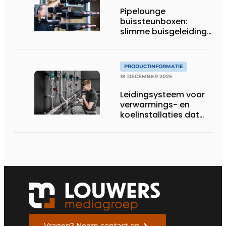
Pipelounge
buissteunboxen:
slimme buisgeleiding
voor een snellere en
nettere HVAC-
installatie
PRODUCTINFORMATIE
18 DECEMBER 2025
Leidingsysteem voor
verwarmings- en
koelinstallaties dat
uitblinkt in
corrosiebestendigheid
Vragen? Neem contact op