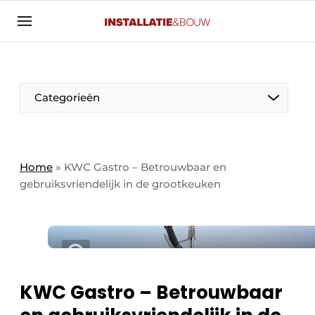
Aanmelden
Algemene voorwaarden
Banner overzicht
Categorieën
Bedrijven
Aanmelden
Bedankt voor de aanmelding
Bedrijven
Contact
Home
»
KWC Gastro – Betrouwbaar en
gebruiksvriendelijk in de grootkeuken
Evenement aanmelden
Algemeen
Home
Panelgesprek
Meest gelezen
Nieuwsbrief
Solar
Podcasts
KWC Gastro – Betrouwbaar
HVAC
Privacy / Cookie statement