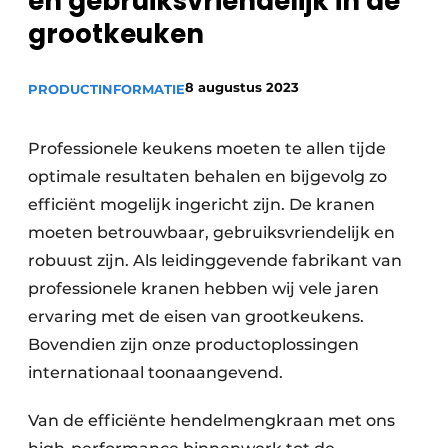
en gebruiksvriendelijk in de
Sanitair
Vacature aanmelden
grootkeuken
Vacatures
8 augustus 2023
PRODUCTINFORMATIE
Video’s
Binnenklimaat
Professionele keukens moeten te allen tijde
Brandbeveiliging
optimale resultaten behalen en bijgevolg zo
efficiënt mogelijk ingericht zijn. De kranen
Ventilatie
moeten betrouwbaar, gebruiksvriendelijk en
Warmtepompen
robuust zijn. Als leidinggevende fabrikant van
professionele kranen hebben wij vele jaren
ervaring met de eisen van grootkeukens.
Bovendien zijn onze productoplossingen
internationaal toonaangevend.
Van de efficiënte hendelmengkraan met ons