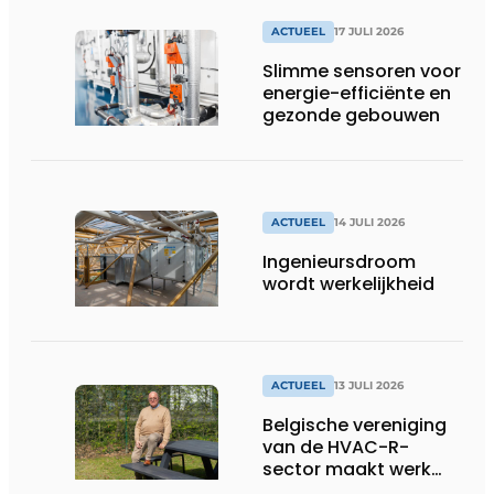
fabrieken of
productiebedrijven
ACTUEEL
17 JULI 2026
draaiende
Slimme sensoren voor
energie-efficiënte en
gezonde gebouwen
ACTUEEL
14 JULI 2026
Ingenieursdroom
wordt werkelijkheid
ACTUEEL
13 JULI 2026
Belgische vereniging
van de HVAC-R-
sector maakt werk
van nieuwe Vlaamse