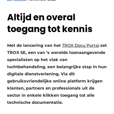
Sanitair
Vacature aanmelden
Altijd en overal
Vacatures
Video’s
toegang tot kennis
Binnenklimaat
Brandbeveiliging
Met de lancering van het
TROX Docu Portal
zet
TROX SE, een van ’s werelds toonaangevende
Ventilatie
specialisten op het vlak van
Warmtepompen
luchtbehandeling, een belangrijke stap in hun
digitale dienstverlening. Via dit
gebruiksvriendelijke online platform krijgen
klanten, partners en professionals uit de
sector in enkele klikken toegang tot alle
technische documentatie.