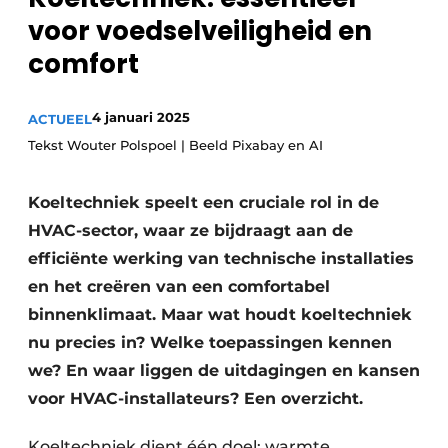
Sanitair
voor voedselveiligheid en
Vacature aanmelden
comfort
Vacatures
Video’s
Binnenklimaat
4 januari 2025
ACTUEEL
Tekst Wouter Polspoel | Beeld Pixabay en AI
Brandbeveiliging
Koeltechniek speelt een cruciale rol in de
Ventilatie
HVAC-sector, waar ze bijdraagt aan de
Warmtepompen
efficiënte werking van technische installaties
en het creëren van een comfortabel
binnenklimaat. Maar wat houdt koeltechniek
nu precies in? Welke toepassingen kennen
we? En waar liggen de uitdagingen en kansen
voor HVAC-installateurs? Een overzicht.
Koeltechniek dient één doel: warmte