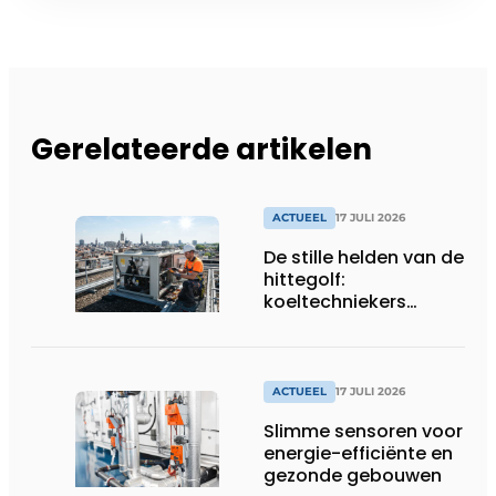
Gerelateerde artikelen
ACTUEEL
17 JULI 2026
De stille helden van de
hittegolf:
koeltechniekers
houden ziekenhuizen,
woonzorgcentra en
fabrieken of
productiebedrijven
ACTUEEL
17 JULI 2026
draaiende
Slimme sensoren voor
energie-efficiënte en
gezonde gebouwen