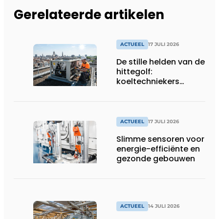
Gerelateerde artikelen
ACTUEEL
17 JULI 2026
De stille helden van de
hittegolf:
koeltechniekers
houden ziekenhuizen,
woonzorgcentra en
fabrieken of
productiebedrijven
ACTUEEL
17 JULI 2026
draaiende
Slimme sensoren voor
energie-efficiënte en
gezonde gebouwen
ACTUEEL
14 JULI 2026