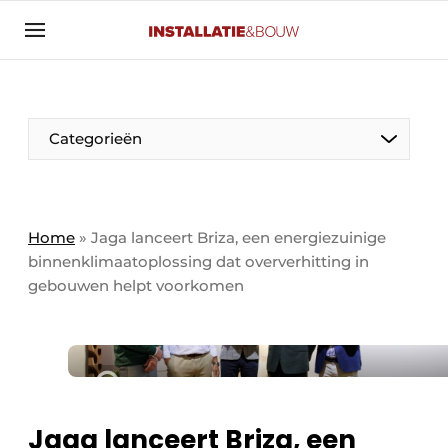
Aanmelden
Algemene voorwaarden
Banner overzicht
Categorieën
Bedrijven
Aanmelden
Bedankt voor de aanmelding
Bedrijven
Contact
Home
»
Jaga lanceert Briza, een energiezuinige
binnenklimaatoplossing dat oververhitting in
Evenement aanmelden
gebouwen helpt voorkomen
Algemeen
Home
Panelgesprek
Meest gelezen
Nieuwsbrief
Solar
Podcasts
HVAC
Jaga lanceert Briza, een
Privacy / Cookie statement