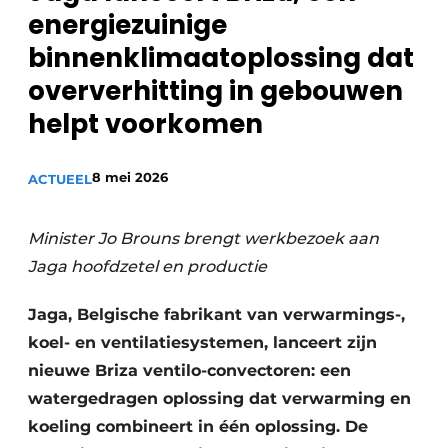
energiezuinige
Sanitair
Vacature aanmelden
binnenklimaatoplossing dat
Vacatures
oververhitting in gebouwen
Video’s
helpt voorkomen
Binnenklimaat
Brandbeveiliging
8 mei 2026
ACTUEEL
Ventilatie
Minister Jo Brouns brengt werkbezoek aan
Warmtepompen
Jaga hoofdzetel en productie
Jaga, Belgische fabrikant van verwarmings-,
koel- en ventilatiesystemen, lanceert zijn
nieuwe Briza ventilo-convectoren: een
watergedragen oplossing dat verwarming en
koeling combineert in één oplossing. De