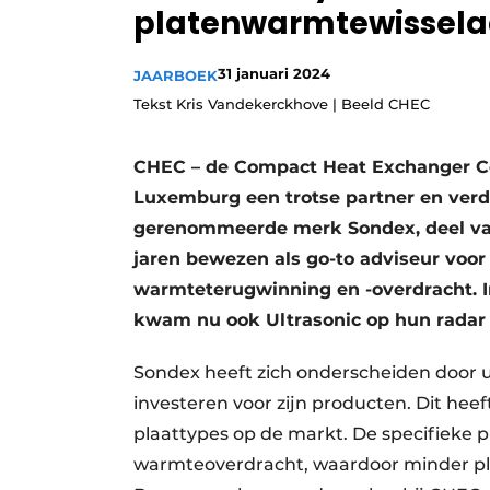
platenwarmtewisselaa
Vacature aanmelden
Vacatures
31 januari 2024
JAARBOEK
Video’s
Tekst Kris Vandekerckhove | Beeld CHEC
CHEC – de Compact Heat Exchanger Com
Luxemburg een trotse partner en verd
gerenommeerde merk Sondex, deel van 
jaren bewezen als go-to adviseur voo
warmteterugwinning en -overdracht. 
kwam nu ook Ultrasonic op hun radar
Sondex heeft zich onderscheiden door u
investeren voor zijn producten. Dit heef
plaattypes op de markt. De specifieke p
warmteoverdracht, waardoor minder pla