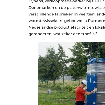
Bynens, verkoopmedewerker bij CHEC: 
Denemarken en de platenwarmtewissela
verschillende fabrieken in veertien la
warmtewisselaars gebouwd in Purmeren
Nederlandse productiefaciliteit en loka
garanderen, wat zeker een troef is!”