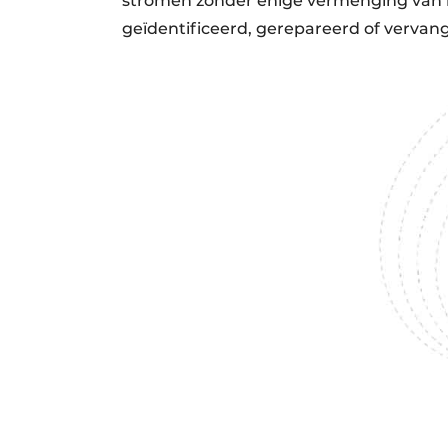
stromen zonder enige vermenging van 
geïdentificeerd, gerepareerd of verva