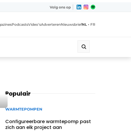
Volg ons op
•
azines
Podcasts
Video’s
Adverteren
Nieuwsbrief
NL
FR
Populair
WARMTEPOMPEN
Configureerbare warmtepomp past
zich aan elk project aan