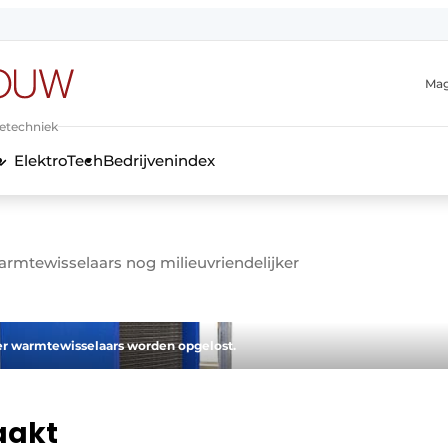
Mag
ietechniek
ElektroTech
Bedrijvenindex
anmelding
rmtewisselaars nog milieuvriendelijker
r warmtewisselaars worden opgelost.
aakt