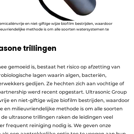
micaliënvrije en niet-giftige wijze biofilm bestrijden, waardoor
lieuvriendelijke methode is om alle soorten watersystemen te
asone trillingen
e gemoeid is, bestaat het risico op afzetting van
robiologische lagen waarin algen, bacteriën,
erwekkers gedijen. Ze hechten zich aan vochtige of
artnership werd recent opgestart. Ultrasonic Group
ije en niet-giftige wijze biofilm bestrijden, waardoor
te en milieuvriendelijke methode is om alle soorten
e ultrasone trillingen raken de leidingen veel
er frequent reiniging nodig is. We geven onze
 als een aantrekkelijke optie toe te voegen aan hun