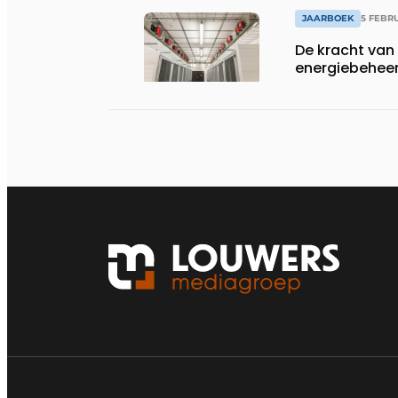
JAARBOEK
5 FEBR
De kracht van
energiebehee