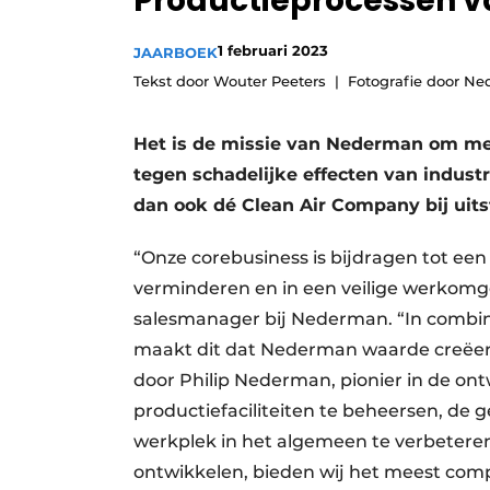
Productieprocessen v
Vacature aanmelden
1 februari 2023
JAARBOEK
Vacatures
Tekst door Wouter Peeters
Fotografie door N
Video’s
Het is de missie van Nederman om m
tegen schadelijke effecten van indus
dan ook dé Clean Air Company bij uits
“Onze corebusiness is bijdragen tot een 
verminderen en in een veilige werkomgev
salesmanager bij Nederman. “In combina
maakt dit dat Nederman waarde creëer
door Philip Nederman, pionier in de ont
productie­faciliteiten te beheersen, 
werkplek in het algemeen te verbeteren
ontwikkelen, bieden wij het meest com