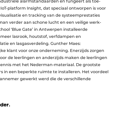
ndustriële alarmstandaarden en fungeert als toe­
T-platform Insight, dat speciaal ontworpen is voor
visualisatie en tracking van de systeemprestaties
man verder aan schone lucht en een veilige werk­
hool ‘Blue Gate’ in Antwerpen installeerde
 meer lasrook, hout­stof, verfdampen en
llatie en lasgas­verdeling. Gunther Maes:
ijke klant voor onze onderneming. Ener­zijds zorgen
voor de leerlingen en anderzijds maken de leerlingen
kennis met het Nederman-materiaal. De grootste
ers in een beperkte ruimte te installeren. Het voordeel
annemer gewerkt werd die de verschillende
rder.