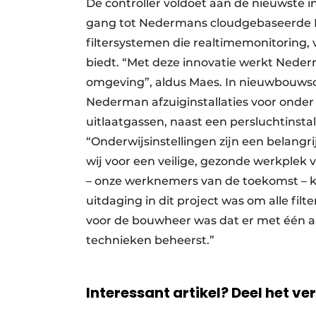
De controller voldoet aan de nieuwste i
gang tot Nedermans cloudgebaseerde IIo
filtersystemen die realtimemonitoring, 
biedt. “Met deze innovatie werkt Neder
omgeving”, aldus Maes. In nieuwbouw­sc
Nederman afzuig­installaties voor onder
uitlaatgassen, naast een perslucht­insta
“Onderwijsinstellingen zijn een belangr
wij voor een veilige, gezonde werkplek 
– onze werknemers van de toekomst – 
uitdaging in dit project was om alle filt
voor de bouwheer was dat er met één a
technieken beheerst.”
Interessant artikel? Deel het ve