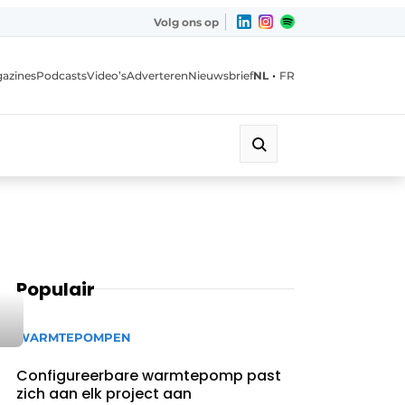
Volg ons op
•
azines
Podcasts
Video’s
Adverteren
Nieuwsbrief
NL
FR
Populair
WARMTEPOMPEN
Configureerbare warmtepomp past
zich aan elk project aan