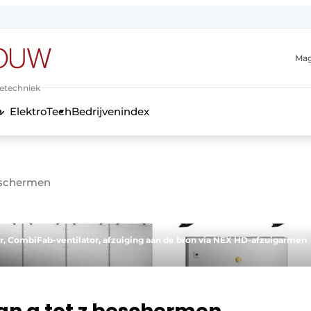
Mag
ietechniek
ElektroTech
Bedrijvenindex
anmelding
eschermen
, CombiFab-ventilator, afzuiging aan de bron via NEX HD-afzuigarmen