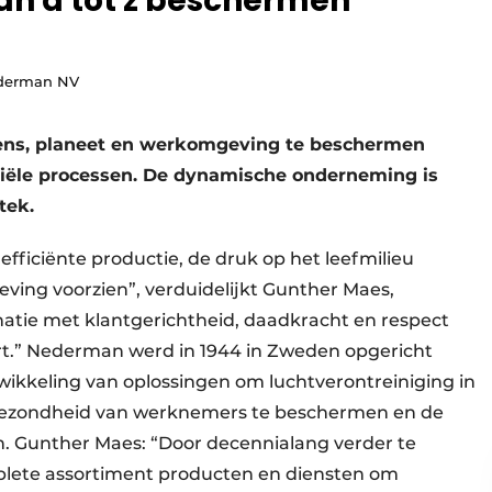
an a tot z beschermen
ederman NV
ens, planeet en werkomgeving te beschermen
triële processen. De dynamische onderneming is
tek.
efficiënte productie, de druk op het leefmilieu
ing voorzien”, ver­duidelijkt Gunther Maes,
tie met klant­gerichtheid, daad­kracht en respect
t.” Nederman werd in 1944 in Zweden opgericht
wikkeling van oplossingen om lucht­verontreiniging in
de gezondheid van werknemers te beschermen en de
. Gunther Maes: “Door decennia­lang verder te
plete assortiment producten en diensten om