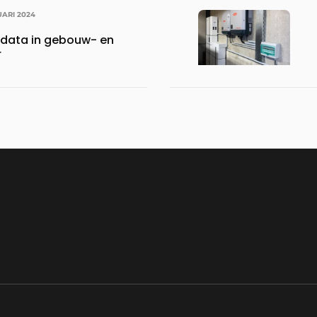
UARI 2024
 data in gebouw- en
r