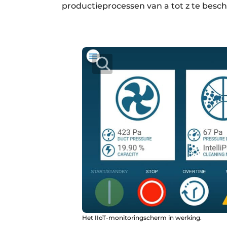
productie­processen van a tot z te besc
Het IIoT-monitoringscherm in werking.