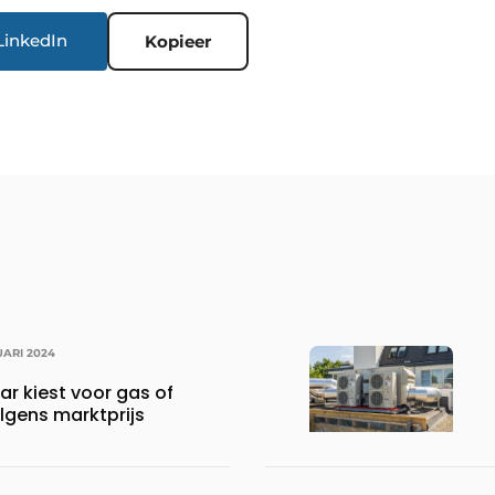
LinkedIn
Kopieer
UARI 2024
r kiest voor gas of
olgens marktprijs