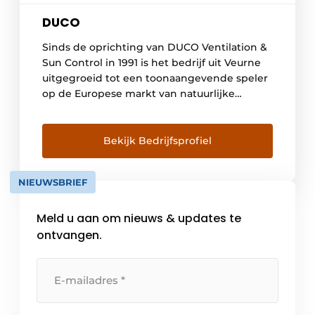
DUCO
Sinds de oprichting van DUCO Ventilation &
Sun Control in 1991 is het bedrijf uit Veurne
uitgegroeid tot een toonaangevende speler
op de Europese markt van natuurlijke
ventilatie- en zonweringsystemen. DUCO wil
dan ook élke bewoner voorzien van een
gezond, comfortabel en energiezuinig
Bekijk Bedrijfsprofiel
binnenklimaat. Een continue investering in
alle beschikbare middelen vormt sinds jaar
NIEUWSBRIEF
en […]
Meld u aan om nieuws & updates te
ontvangen.