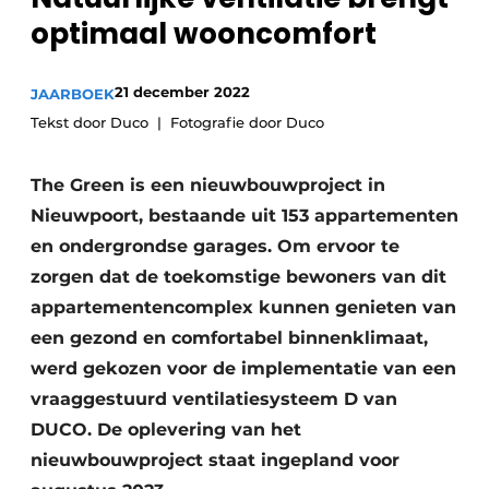
Sanitair
optimaal wooncomfort
Vacature aanmelden
Vacatures
21 december 2022
JAARBOEK
Video’s
Tekst door Duco
Fotografie door Duco
Binnenklimaat
Brandbeveiliging
The Green is een nieuwbouwproject in
Nieuwpoort, bestaande uit 153 appartementen
Ventilatie
en ondergrondse garages. Om ervoor te
Warmtepompen
zorgen dat de toekomstige bewoners van dit
appartementencomplex kunnen genieten van
een gezond en comfortabel binnenklimaat,
werd gekozen voor de implementatie van een
vraaggestuurd ventilatiesysteem D van
DUCO. De oplevering van het
nieuwbouwproject staat ingepland voor