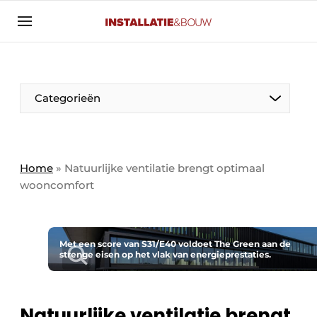
Aanmelden
Algemene voorwaarden
Banner overzicht
Categorieën
Bedrijven
Aanmelden
Bedankt voor de aanmelding
Bedrijven
Contact
Home
»
Natuurlijke ventilatie brengt optimaal
wooncomfort
Evenement aanmelden
Algemeen
Home
Panelgesprek
Meest gelezen
Met een score van S31/E40 voldoet The Green aan de
strenge eisen op het vlak van energieprestaties.
Nieuwsbrief
Solar
Podcasts
HVAC
Privacy / Cookie statement
Natuurlijke ventilatie brengt