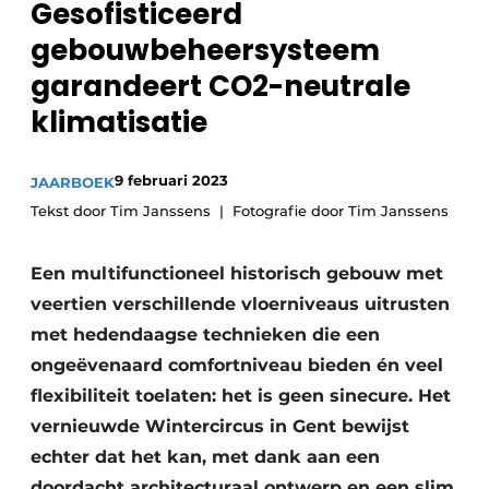
Gesofisticeerd
Sanitair
Vacature aanmelden
gebouwbeheersysteem
Vacatures
garandeert CO2-neutrale
Video’s
klimatisatie
Binnenklimaat
Brandbeveiliging
9 februari 2023
JAARBOEK
Tekst door Tim Janssens
Fotografie door Tim Janssens
Ventilatie
Een multifunctioneel historisch gebouw met
Warmtepompen
veertien verschillende vloerniveaus uitrusten
met hedendaagse technieken die een
ongeëvenaard comfortniveau bieden én veel
flexibiliteit toelaten: het is geen sinecure. Het
vernieuwde Wintercircus in Gent bewijst
echter dat het kan, met dank aan een
doordacht architecturaal ontwerp en een slim