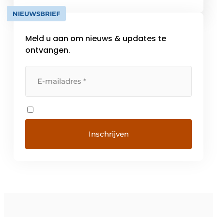
alle beschikbare middelen vormt sinds jaar
NIEUWSBRIEF
en […]
Meld u aan om nieuws & updates te
ontvangen.