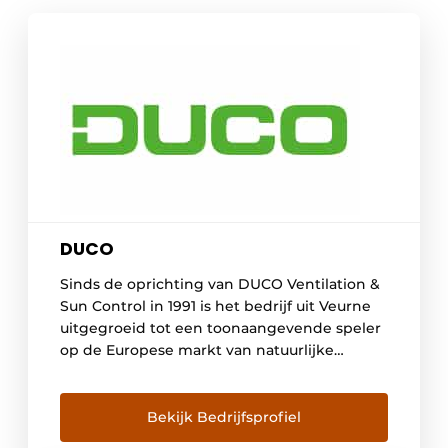
DUCO
Sinds de oprichting van DUCO Ventilation &
Sun Control in 1991 is het bedrijf uit Veurne
uitgegroeid tot een toonaangevende speler
op de Europese markt van natuurlijke
ventilatie- en zonweringsystemen. DUCO wil
dan ook élke bewoner voorzien van een
gezond, comfortabel en energiezuinig
Bekijk Bedrijfsprofiel
binnenklimaat. Een continue investering in