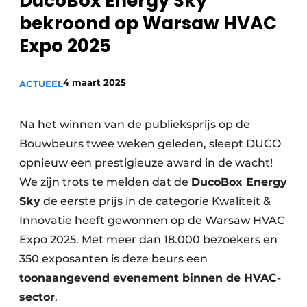
DucoBox Energy Sky
Sanitair
Vacature aanmelden
bekroond op Warsaw HVAC
Vacatures
Expo 2025
Video’s
Binnenklimaat
4 maart 2025
ACTUEEL
Brandbeveiliging
Na het winnen van de publieksprijs op de
Ventilatie
Bouwbeurs twee weken geleden, sleept DUCO
opnieuw een prestigieuze award in de wacht!
Warmtepompen
We zijn trots te melden dat de
DucoBox Energy
Sky
de eerste prijs in de categorie Kwaliteit &
Innovatie heeft gewonnen op de Warsaw HVAC
Expo 2025. Met meer dan 18.000 bezoekers en
350 exposanten is deze beurs een
toonaangevend evenement binnen de HVAC-
sector
.