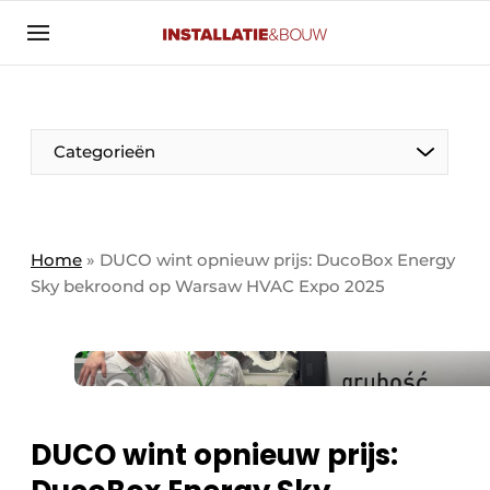
Aanmelden
Algemene voorwaarden
Banner overzicht
Categorieën
Bedrijven
Aanmelden
Bedankt voor de aanmelding
Bedrijven
Contact
Home
»
DUCO wint opnieuw prijs: DucoBox Energy
Sky bekroond op Warsaw HVAC Expo 2025
Evenement aanmelden
Algemeen
Home
Panelgesprek
Meest gelezen
Nieuwsbrief
Solar
Podcasts
DUCO wint opnieuw prijs:
HVAC
Privacy / Cookie statement