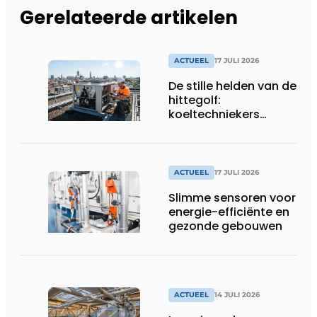
Gerelateerde artikelen
ACTUEEL
17 JULI 2026
De stille helden van de
hittegolf:
koeltechniekers
houden ziekenhuizen,
woonzorgcentra en
fabrieken of
productiebedrijven
ACTUEEL
17 JULI 2026
draaiende
Slimme sensoren voor
energie-efficiënte en
gezonde gebouwen
ACTUEEL
14 JULI 2026