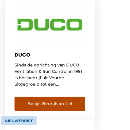
DUCO
Sinds de oprichting van DUCO
Ventilation & Sun Control in 1991
is het bedrijf uit Veurne
uitgegroeid tot een
toonaangevende speler op de
Europese markt van natuurlijke
ventilatie- en
Bekijk Bedrijfsprofiel
zonweringsystemen. DUCO wil
dan ook élke bewoner voorzien
NIEUWSBRIEF
van een gezond, comfortabel en
energiezuinig binnenklimaat.