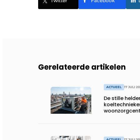
Twitter
Facebook
Gerelateerde artikelen
ACTUEEL
17 JULI 2
De stille helde
koeltechnieke
woonzorgcentr
productiebedr
ACTUEEL
17 JULI 2