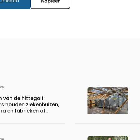
LinkedIn
Kopieer
026
n van de hittegolf:
rs houden ziekenhuizen,
a en fabrieken of
ijven draaiende
026