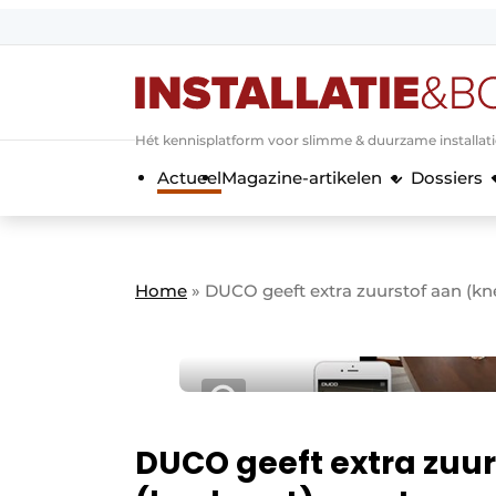
Aanmelden
Algemene voorwaarden
Hét kennisplatform voor slimme & duurzame installat
Banner overzicht
Actueel
Magazine-artikelen
Dossiers
Bedrijven
Aanmelden
Bedankt voor de a
Bedrijven
Contact
Home
»
DUCO geeft extra zuurstof aan (k
Evenement aanmelden
Home
Meest gelezen
Nieuwsbrief
Podcasts
DUCO geeft extra zuur
Privacy / Cookie statement