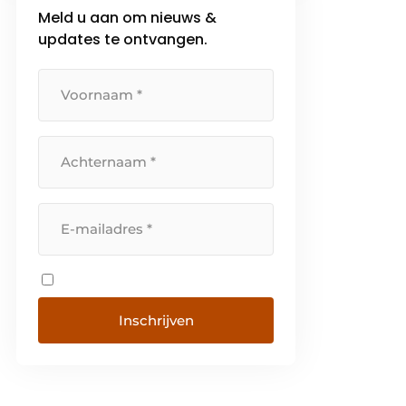
Meld u aan om nieuws &
Een continue investering in alle
beschikbare middelen vormt
updates te ontvangen.
sinds jaar en […]