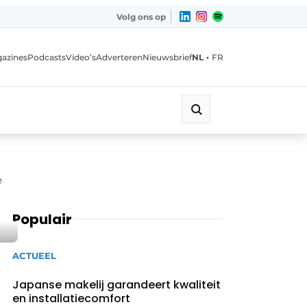
Volg ons op
•
azines
Podcasts
Video’s
Adverteren
Nieuwsbrief
NL
FR
e
Populair
ACTUEEL
Japanse makelij garandeert kwaliteit
en installatiecomfort