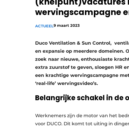
(knelpunt)vacatures
Vacature aanmelden
wervingscampagne en
Vacatures
9 maart 2023
Video’s
ACTUEEL
Duco Ventilation & Sun Control, ventila
en expansie op meerdere domeinen. Om 
zoek naar nieuwe, enthousiaste krach
extra zuurstof te geven, sloegen HR e
een krachtige wervingscampagne met e
‘real-life’ wervingsvideo’s.
Belangrijke schakel in de 
Werknemers zijn de motor van het bedri
voor DUCO. Dit komt tot uiting in ding