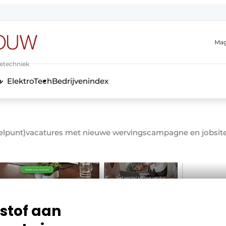
Mag
ietechniek
ElektroTech
Bedrijvenindex
anmelding
nelpunt)vacatures met nieuwe wervingscampagne en jobsit
stof aan