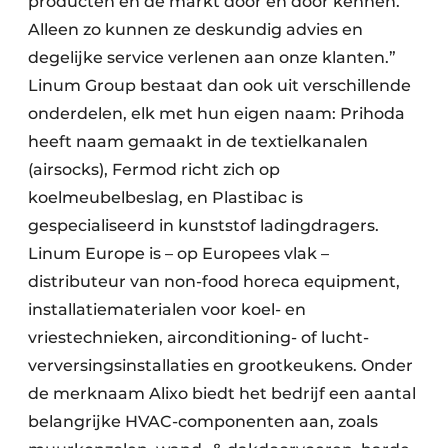
producten en de markt door en door kennen.
Alleen zo kunnen ze deskundig advies en
degelijke service verlenen aan onze klanten.”
Linum Group bestaat dan ook uit verschillende
onderdelen, elk met hun eigen naam: Prihoda
heeft naam gemaakt in de textielkanalen
(airsocks), Fermod richt zich op
koelmeubelbeslag, en Plastibac is
gespecialiseerd in kunst­stof lading­dragers.
Linum Europe is – op Europees vlak –
distributeur van non-food horeca equipment,
installatiematerialen voor koel- en
vriestechnieken, air­conditioning- of lucht­
verversingsinstallaties en grootkeukens. Onder
de merk­naam Alixo biedt het bedrijf een aantal
belangrijke HVAC-componenten aan, zoals