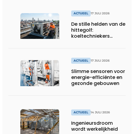
ACTUEEL
17 JULI 2026
De stille helden van de
hittegolf:
koeltechniekers
houden ziekenhuizen,
woonzorgcentra en
fabrieken of
productiebedrijven
ACTUEEL
17 JULI 2026
draaiende
Slimme sensoren voor
energie-efficiënte en
gezonde gebouwen
ACTUEEL
14 JULI 2026
Ingenieursdroom
wordt werkelijkheid