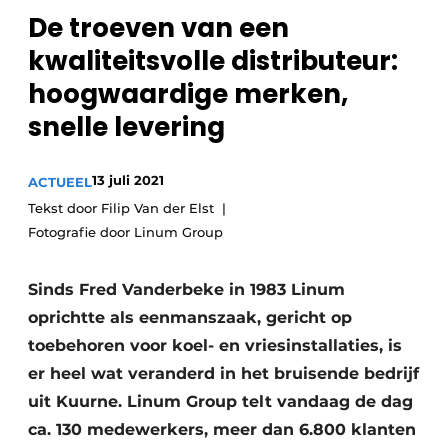
De troeven van een
Sanitair
Vacature aanmelden
kwaliteitsvolle ­distributeur:
Vacatures
hoogwaardige merken,
Video’s
Binnenklimaat
snelle levering
Brandbeveiliging
13 juli 2021
ACTUEEL
Ventilatie
Tekst door Filip Van der Elst
Fotografie door Linum Group
Warmtepompen
Sinds Fred Vanderbeke in 1983 Linum
oprichtte als eenmanszaak, gericht op
toebehoren voor koel- en vriesinstallaties, is
er heel wat ­veranderd in het bruisende bedrijf
uit Kuurne. Linum Group telt vandaag de dag
ca. 130 medewerkers, meer dan 6.800 klanten