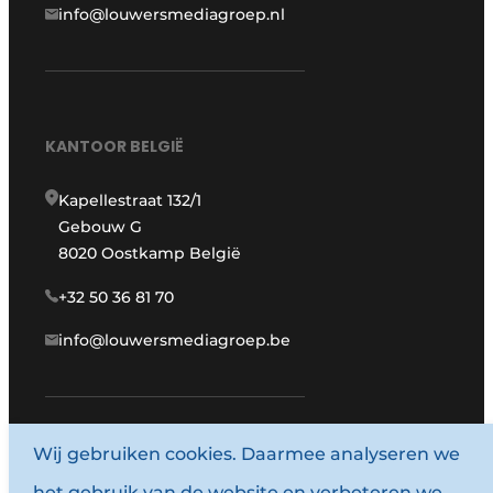
info@louwersmediagroep.nl
KANTOOR BELGIË
Kapellestraat 132/1
Gebouw G
8020 Oostkamp België
+32 50 36 81 70
info@louwersmediagroep.be
www.louwersmediagroep.com
Wij gebruiken cookies. Daarmee analyseren we
het gebruik van de website en verbeteren we