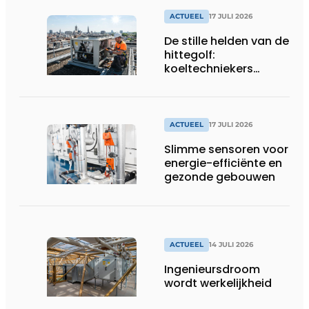
ACTUEEL
17 JULI 2026
De stille helden van de
hittegolf:
koeltechniekers
houden ziekenhuizen,
woonzorgcentra en
fabrieken of
productiebedrijven
ACTUEEL
17 JULI 2026
draaiende
Slimme sensoren voor
energie-efficiënte en
gezonde gebouwen
ACTUEEL
14 JULI 2026
Ingenieursdroom
wordt werkelijkheid