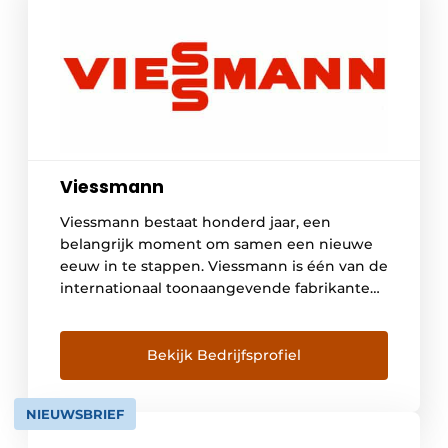
Viessmann
Viessmann bestaat honderd jaar, een
belangrijk moment om samen een nieuwe
eeuw in te stappen. Viessmann is één van de
internationaal toonaangevende fabrikanten
van intelligente, praktische en efficiënte
systemen voor warmte, klimaat/verluchting,
koeling en decentrale stroomopwekking.
Bekijk Bedrijfsprofiel
Het in 1917 opgerichte familiebedrijf telt
12.000 medewerkers en is goed voor een
NIEUWSBRIEF
omzet van 2,25 miljard euro voor […]