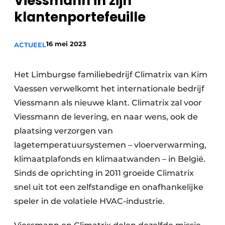
Viessmann in zijn
Sanitair
Vacature aanmelden
klantenportefeuille
Vacatures
16 mei 2023
ACTUEEL
Video’s
Binnenklimaat
Het Limburgse familiebedrijf Climatrix van Kim
Brandbeveiliging
Vaessen verwelkomt het internationale bedrijf
Viessmann als nieuwe klant. Climatrix zal voor
Ventilatie
Viessmann de levering, en naar wens, ook de
Warmtepompen
plaatsing verzorgen van
lagetemperatuursystemen – vloerverwarming,
klimaatplafonds en klimaatwanden – in België.
Sinds de oprichting in 2011 groeide Climatrix
snel uit tot een zelfstandige en onafhankelijke
speler in de volatiele HVAC-industrie.