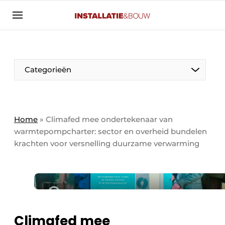
Aanmelden
Algemene voorwaarden
Banner overzicht
Categorieën
Bedrijven
Aanmelden
Bedankt voor de aanmelding
Bedrijven
Contact
Home
»
Climafed mee ondertekenaar van
warmtepompcharter: sector en overheid bundelen
Evenement aanmelden
krachten voor versnelling duurzame verwarming
Algemeen
Home
Panelgesprek
Meest gelezen
Nieuwsbrief
Solar
Podcasts
HVAC
Climafed mee
Privacy / Cookie statement