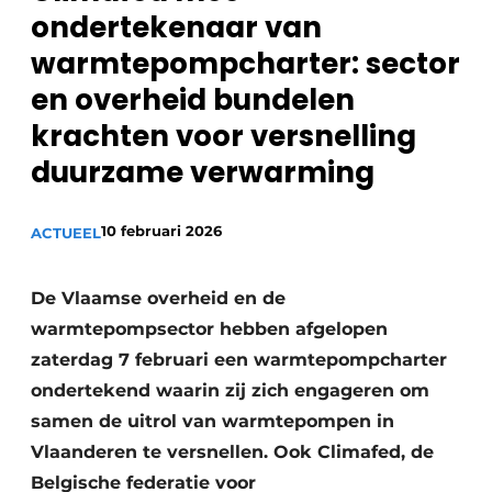
ondertekenaar van
Sanitair
Vacature aanmelden
warmtepompcharter: sector
Vacatures
en overheid bundelen
Video’s
krachten voor versnelling
Binnenklimaat
duurzame verwarming
Brandbeveiliging
Ventilatie
10 februari 2026
ACTUEEL
Warmtepompen
De Vlaamse overheid en de
warmtepompsector hebben afgelopen
zaterdag 7 februari een
warmtepompcharter
ondertekend waarin zij zich engageren om
samen de uitrol van warmtepompen in
Vlaanderen te versnellen. Ook Climafed, de
Belgische federatie voor