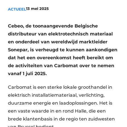
Sanitair
Vacature aanmelden
13 mei 2025
ACTUEEL
Vacatures
Video’s
Cebeo, de toonaangevende Belgische
Binnenklimaat
distributeur van elektrotechnisch materiaal
en onderdeel van wereldwijd marktleider
Brandbeveiliging
Sonepar, is verheugd te kunnen aankondigen
dat het een overeenkomst heeft bereikt om
Ventilatie
de activiteiten van Carbomat over te nemen
Warmtepompen
vanaf 1 juli 2025.
Carbomat is een sterke lokale groothandel in
elektrisch installatiemateriaal, verlichting,
duurzame energie en laadoplossingen. Het is
een vaste waarde in en rond Halle, die een
brede klantenbasis in de regio ten zuidwesten
van Brussel bedient.