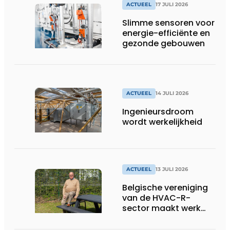
productiebedrijven
ACTUEEL
17 JULI 2026
draaiende
Slimme sensoren voor
energie-efficiënte en
gezonde gebouwen
ACTUEEL
14 JULI 2026
Ingenieursdroom
wordt werkelijkheid
ACTUEEL
13 JULI 2026
Belgische vereniging
van de HVAC-R-
sector maakt werk
van nieuwe Vlaamse
certificering