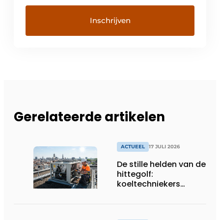
Gerelateerde artikelen
ACTUEEL
17 JULI 2026
De stille helden van de
hittegolf:
koeltechniekers
houden ziekenhuizen,
woonzorgcentra en
fabrieken of