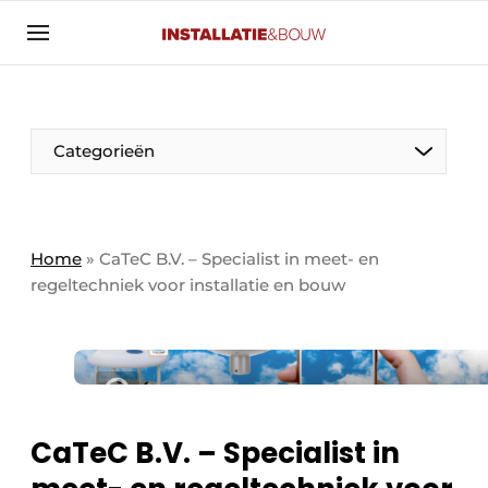
Aanmelden
Algemene voorwaarden
Banner overzicht
Categorieën
Bedrijven
Aanmelden
Bedankt voor de aanmelding
Bedrijven
Contact
Home
»
CaTeC B.V. – Specialist in meet- en
regeltechniek voor installatie en bouw
Evenement aanmelden
Algemeen
Home
Panelgesprek
Meest gelezen
Nieuwsbrief
Solar
Podcasts
CaTeC B.V. – Specialist in
HVAC
Privacy / Cookie statement