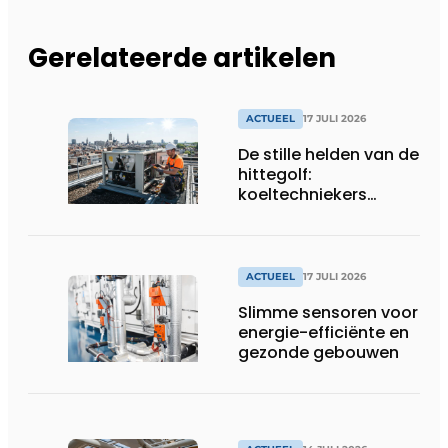
Gerelateerde artikelen
ACTUEEL
17 JULI 2026
De stille helden van de
hittegolf:
koeltechniekers
houden ziekenhuizen,
woonzorgcentra en
fabrieken of
productiebedrijven
ACTUEEL
17 JULI 2026
draaiende
Slimme sensoren voor
energie-efficiënte en
gezonde gebouwen