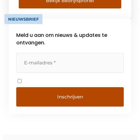
van meetsignalen. De instrumentatie kent
Bekijk Bedrijfsprofiel
sensoren en transmitters voor ;
industriële-,binnenklimaat, meteorologische
NIEUWSBRIEF
en installatie technische processen,
daarnaast een groot […]
Meld u aan om nieuws & updates te
ontvangen.