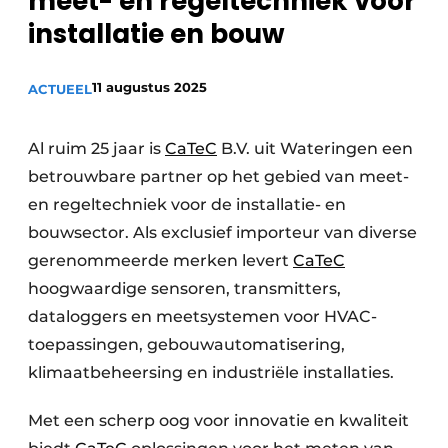
meet- en regeltechniek voor
Sanitair
Vacature aanmelden
installatie en bouw
Vacatures
11 augustus 2025
ACTUEEL
Video’s
Binnenklimaat
Al ruim 25 jaar is
CaTeC
B.V. uit Wateringen een
Brandbeveiliging
betrouwbare partner op het gebied van meet-
en regeltechniek voor de installatie- en
Ventilatie
bouwsector. Als exclusief importeur van diverse
Warmtepompen
gerenommeerde merken levert
CaTeC
hoogwaardige sensoren, transmitters,
dataloggers en meetsystemen voor HVAC-
toepassingen, gebouwautomatisering,
klimaatbeheersing en industriële installaties.
Met een scherp oog voor innovatie en kwaliteit