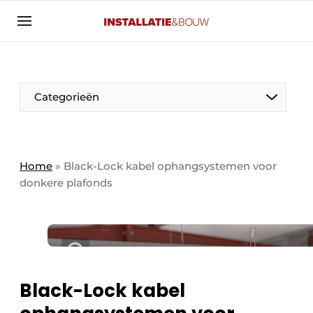
Aanmelden
Algemene voorwaarden
Banner overzicht
Categorieën
Bedrijven
Aanmelden
Bedankt voor de aanmelding
Bedrijven
Contact
Home
»
Black-Lock kabel ophangsystemen voor
donkere plafonds
Evenement aanmelden
Algemeen
Home
Panelgesprek
Meest gelezen
Nieuwsbrief
Solar
Podcasts
Black-Lock kabel
HVAC
Privacy / Cookie statement