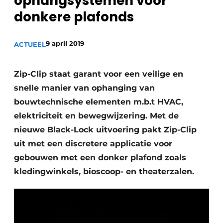
ophangsystemen voor
Sanitair
Vacature aanmelden
donkere plafonds
Vacatures
9 april 2019
ACTUEEL
Video’s
Binnenklimaat
Zip-Clip staat garant voor een veilige en
Brandbeveiliging
snelle manier van ophanging van
bouwtechnische elementen m.b.t HVAC,
Ventilatie
elektriciteit en bewegwijzering. Met de
Warmtepompen
nieuwe Black-Lock uitvoering pakt Zip-Clip
uit met een discretere applicatie voor
gebouwen met een donker plafond zoals
kledingwinkels, bioscoop- en theaterzalen.