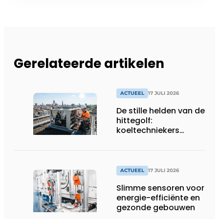
Gerelateerde artikelen
ACTUEEL
17 JULI 2026
De stille helden van de
hittegolf:
koeltechniekers
houden ziekenhuizen,
woonzorgcentra en
fabrieken of
productiebedrijven
ACTUEEL
17 JULI 2026
draaiende
Slimme sensoren voor
energie-efficiënte en
gezonde gebouwen