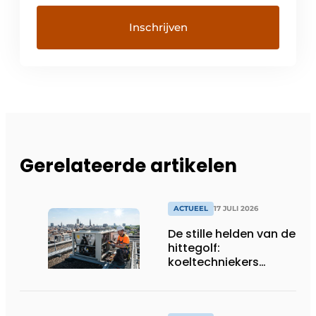
Gerelateerde artikelen
ACTUEEL
17 JULI 2026
De stille helden van de
hittegolf:
koeltechniekers
houden ziekenhuizen,
woonzorgcentra en
fabrieken of