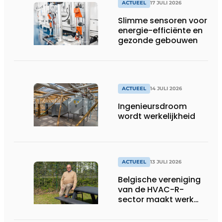
productiebedrijven
ACTUEEL
17 JULI 2026
draaiende
Slimme sensoren voor
energie-efficiënte en
gezonde gebouwen
ACTUEEL
14 JULI 2026
Ingenieursdroom
wordt werkelijkheid
ACTUEEL
13 JULI 2026
Belgische vereniging
van de HVAC-R-
sector maakt werk
van nieuwe Vlaamse
certificering