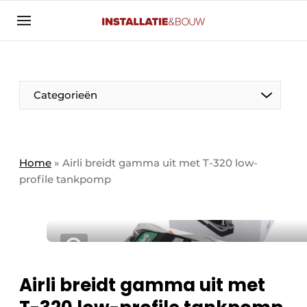
Aanmelden
Algemene voorwaarden
Banner overzicht
Categorieën
Bedrijven
Aanmelden
Bedankt voor de aanmelding
Bedrijven
Contact
Home
»
Airli breidt gamma uit met T-320 low-
profile tankpomp
Evenement aanmelden
Algemeen
Home
Panelgesprek
Meest gelezen
Nieuwsbrief
Solar
Podcasts
Airli breidt gamma uit met
HVAC
Privacy / Cookie statement