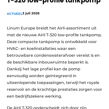
T-320 low-profile tankpomp
Sanitair
Vacature aanmelden
3 juli 2026
Vacatures
ACTUEEL
Video’s
Linum Europe breidt het Airli-assortiment uit
Binnenklimaat
met de nieuwe Airli T-320 low-profile tankpomp.
Brandbeveiliging
Deze compacte tankpomp is ontwikkeld voor
HVAC- en koelinstallaties waar een
Ventilatie
betrouwbare condenswaterafvoer vereist is en
Warmtepompen
de beschikbare inbouwruimte beperkt is.
Dankzij het lage profiel kan de pomp
eenvoudig worden geïntegreerd in
uiteenlopende toepassingen, terwijl het royale
reservoir en de krachtige prestaties zorgen voor
een bedrijfszekere werking.
De Airli T-320 onderscheidt zich door zijn