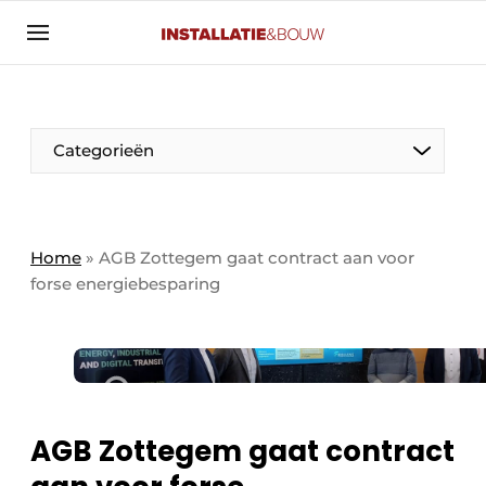
Aanmelden
Algemene voorwaarden
Banner overzicht
Categorieën
Bedrijven
Aanmelden
Bedankt voor de aanmelding
Bedrijven
Contact
Home
»
AGB Zottegem gaat contract aan voor
forse energiebesparing
Evenement aanmelden
Algemeen
Home
Panelgesprek
Meest gelezen
Nieuwsbrief
Solar
Podcasts
AGB Zottegem gaat contract
HVAC
Privacy / Cookie statement