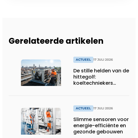
Gerelateerde artikelen
ACTUEEL
17 JULI 2026
De stille helden van de
hittegolf:
koeltechniekers
houden ziekenhuizen,
woonzorgcentra en
fabrieken of
productiebedrijven
ACTUEEL
17 JULI 2026
draaiende
Slimme sensoren voor
energie-efficiënte en
gezonde gebouwen