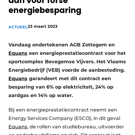
aan voor forse
Sanitair
Vacature aanmelden
energiebesparing
Vacatures
23 maart 2023
ACTUEEL
Video’s
Binnenklimaat
Vandaag ondertekenen AGB Zottegem en
Brandbeveiliging
Equans
een energieprestatiecontract voor het
sportcomplex Bevegemse Vijvers. Het Vlaams
Ventilatie
Energiebedrijf (VEB) voerde de aanbesteding.
Warmtepompen
Equans
garandeert met dit contract een
besparing van 6% op elektriciteit, 24% op
aardgas en 14% op water.
Bij een energieprestatiecontract neemt een
Energy Services Company (ESCO), in dit geval
Equans
, de rollen van studiebureau, uitvoerder